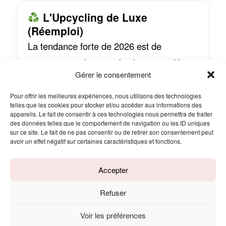
L'Upcycling de Luxe
(Réemploi)
La tendance forte de 2026 est de
conserver et de magnifier l'existant. Un
Gérer le consentement
vieux parquet abîmé n'est plus recouvert,
il est réparé avec des pièces contrastées
Pour offrir les meilleures expériences, nous utilisons des technologies
telles que les cookies pour stocker et/ou accéder aux informations des
(kintsugi du bois). Les anciennes portes
appareils. Le fait de consentir à ces technologies nous permettra de traiter
des données telles que le comportement de navigation ou les ID uniques
sont transformées en têtes de lit. Le "déjà-
sur ce site. Le fait de ne pas consentir ou de retirer son consentement peut
avoir un effet négatif sur certaines caractéristiques et fonctions.
là" devient plus précieux que le neuf.
Accepter
Refuser
3. Focus Pièces : Inspirations
Visionnaires
Voir les préférences