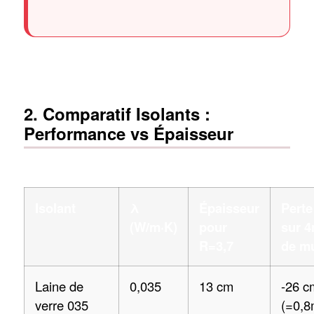
2. Comparatif Isolants :
Performance vs Épaisseur
Isolant
λ
Épaisseur
Perte
(W/m·K)
pour
sur 
R=3,7
de m
Laine de
0,035
13 cm
-26 c
verre 035
(=0,8