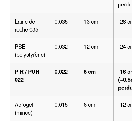
perdu
Laine de
0,035
13 cm
-26 c
roche 035
PSE
0,032
12 cm
-24 c
(polystyrène)
PIR / PUR
0,022
8 cm
-16 
022
(=0,5
perdu
Aérogel
0,015
6 cm
-12 c
(mince)