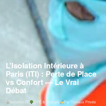
L’Isolation Intérieure à
Paris (ITI) : Perte de Place
vs Confort — Le Vrai
Débat
Isolation ITI
DPE & Énergie
Par Travaux Privés