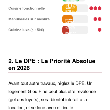
vacance
+4–6%,
−60%
Cuisine fonctionnelle
Valeur
ROI 4–
+
6 ans
Menuiseries sur mesure
mais
Loyer
ROI
+2–3%
Cuisine luxe (> 15k€)
lent
max en
meublé
2. Le DPE : La Priorité Absolue
en 2026
Avant tout autre travaux, réglez le DPE. Un
logement G ou F ne peut plus être revalorisé
(gel des loyers), sera bientôt interdit à la
location, et se loue avec difficulté.