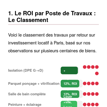
1. Le ROI par Poste de Travaux :
Le Classement
Voici le classement des travaux par retour sur
investissement locatif à Paris, basé sur nos
observations sur plusieurs centaines de biens.
Loyer
+15–20%
Isolation (DPE G→D)
+
déblocage
Loyer +8–
gel loyers
Parquet ponçage + vitrification
12%, ROI
Loyer +8–
< 2 ans
Salle de bain complète
12%, ROI
Louer
3–5 ans
+vite,
Peinture + éclairage
Loyer